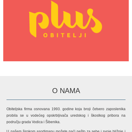
O NAMA
Obiteljska firma osnovana 1993. godine koja broji četvero zaposlenika
probila se u vodećeg opskrbljivača uredskog i škoslkog pribora na
području grada Vodica i Šibenika.
U našem širokom asortimanu možete naći nešto za sebe i svoje bližnje i