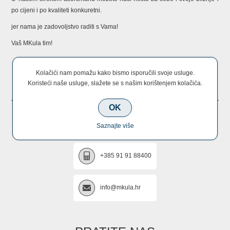
po cijeni i po kvaliteti konkuretni.
jer nama je zadovoljstvo raditi s Vama!
Vaš MKula tim!
Kolačići nam pomažu kako bismo isporučili svoje usluge.
KONTAKTIRAJTE NAS
Koristeći naše usluge, slažete se s našim korištenjem kolačića.
OK
+385 22 670 005
Saznajte više
+385 91 91 88400
info@mkula.hr