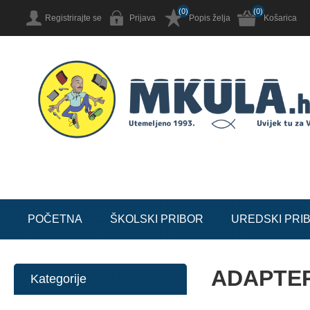
(0)
(0)
Registrirajte se
Prijava
Popis želja
Košarica
POČETNA
ŠKOLSKI PRIBOR
UREDSKI PRI
ADAPTER
Kategorije