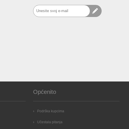
Općenito
Podrška kupcima
Učestala pitanja