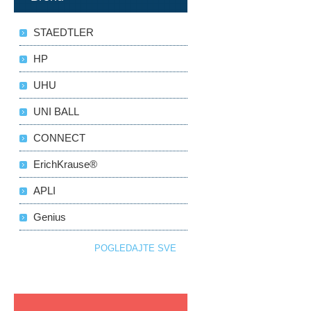
STAEDTLER
HP
UHU
UNI BALL
CONNECT
ErichKrause®
APLI
Genius
POGLEDAJTE SVE