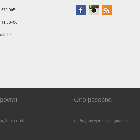
 670 005
 91 88400
ula.hr
 povrat
Ono posebno
e, Srima i Tribunj
Program vjernosti pogodnosti