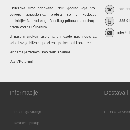
Obiteljska firma osnovana 1993. godine koja broji
+385 22
četvero zaposlenika probila se u vodećeg
opskrbljivača uredskog i škoslkog pribora na području
+385 91
grada Vodica i Šibenika.
info@mk
U našem širokom asortimanu možete naći nešto za
sebe i svoje bližnje i po cijeni i po kvaliteti konkuretni.
jer nama je zadovoljstvo raditi s Vama!
Vaš MKula tim!
Informacije
Dostava i
Laser i graviranja
Dostava Vodic
Dostava i prikup