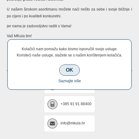
U našem širokom asortimanu možete naći nešto za sebe i svoje bližnje i
po cijeni i po kvaliteti konkuretni.
jer nama je zadovoljstvo raditi s Vama!
Vaš MKula tim!
Kolačići nam pomažu kako bismo isporučili svoje usluge.
Koristeći naše usluge, slažete se s našim korištenjem kolačića.
KONTAKTIRAJTE NAS
OK
Saznajte više
+385 22 670 005
+385 91 91 88400
info@mkula.hr