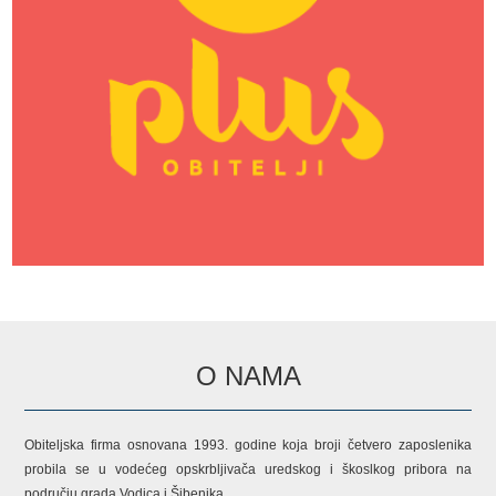
O NAMA
Obiteljska firma osnovana 1993. godine koja broji četvero zaposlenika
probila se u vodećeg opskrbljivača uredskog i škoslkog pribora na
području grada Vodica i Šibenika.