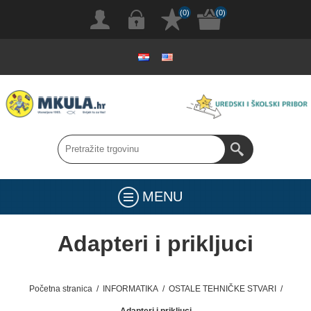
(0)
(0)
MENU
Adapteri i prikljuci
Početna stranica
/
INFORMATIKA
/
OSTALE TEHNIČKE STVARI
/
Adapteri i prikljuci