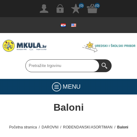
(0)
(0)
MENU
Baloni
Početna stranica
/
DAROVNI
/
ROĐENDANSKI ASORTIMAN
/
Baloni