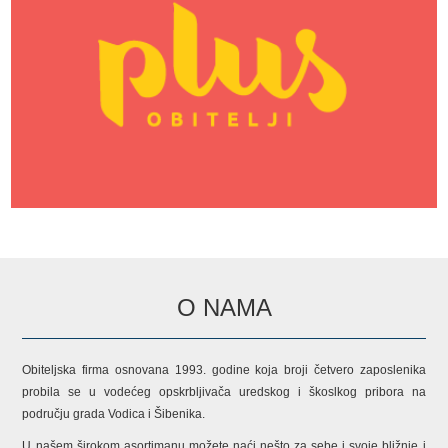
O NAMA
Obiteljska firma osnovana 1993. godine koja broji četvero zaposlenika
probila se u vodećeg opskrbljivača uredskog i škoslkog pribora na
području grada Vodica i Šibenika.
U našem širokom asortimanu možete naći nešto za sebe i svoje bližnje i