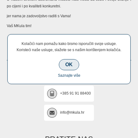
po cijeni i po kvaliteti konkuretni.
jer nama je zadovoljstvo raditi s Vama!
Vaš MKula tim!
Kolačići nam pomažu kako bismo isporučili svoje usluge.
KONTAKTIRAJTE NAS
Koristeći naše usluge, slažete se s našim korištenjem kolačića.
OK
+385 22 670 005
Saznajte više
+385 91 91 88400
info@mkula.hr