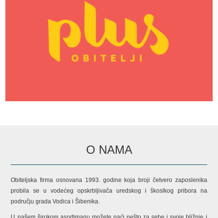
O NAMA
Obiteljska firma osnovana 1993. godine koja broji četvero zaposlenika
probila se u vodećeg opskrbljivača uredskog i škoslkog pribora na
području grada Vodica i Šibenika.
U našem širokom asortimanu možete naći nešto za sebe i svoje bližnje i