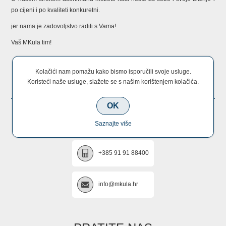
po cijeni i po kvaliteti konkuretni.
jer nama je zadovoljstvo raditi s Vama!
Vaš MKula tim!
Kolačići nam pomažu kako bismo isporučili svoje usluge.
KONTAKTIRAJTE NAS
Koristeći naše usluge, slažete se s našim korištenjem kolačića.
OK
+385 22 670 005
Saznajte više
+385 91 91 88400
info@mkula.hr