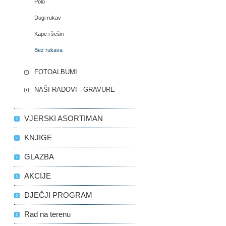
Polo
Dugi rukav
Kape i šeširi
Bez rukava
FOTOALBUMI
NAŠI RADOVI - GRAVURE
VJERSKI ASORTIMAN
KNJIGE
GLAZBA
AKCIJE
DJEČJI PROGRAM
Rad na terenu