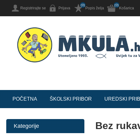
(0)
(0)
Registrirajte se
Prijava
Popis želja
Košarica
POČETNA
ŠKOLSKI PRIBOR
UREDSKI PRI
Bez ruka
Kategorije