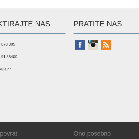
TIRAJTE NAS
PRATITE NAS
 670 005
 91 88400
ula.hr
 povrat
Ono posebno