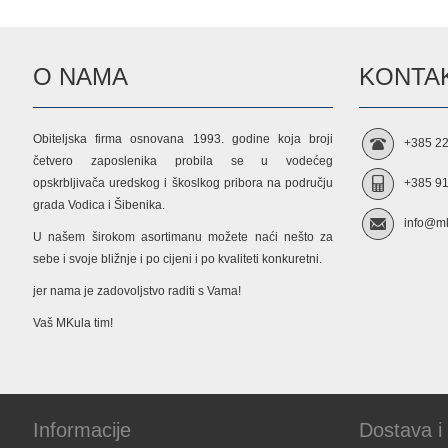
O NAMA
KONTAK
Obiteljska firma osnovana 1993. godine koja broji
+385 22
četvero zaposlenika probila se u vodećeg
opskrbljivača uredskog i škoslkog pribora na području
+385 91
grada Vodica i Šibenika.
info@mk
U našem širokom asortimanu možete naći nešto za
sebe i svoje bližnje i po cijeni i po kvaliteti konkuretni.
jer nama je zadovoljstvo raditi s Vama!
Vaš MKula tim!
Informacije
Dostava i