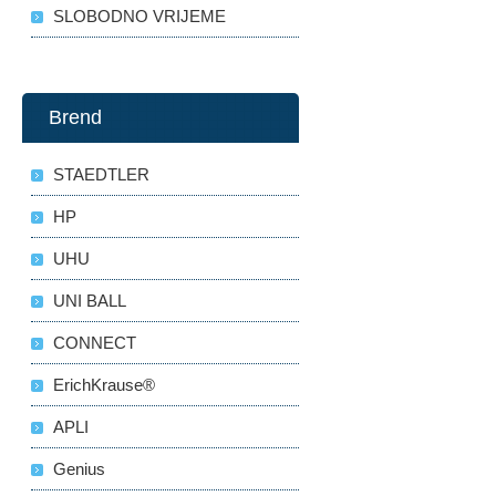
SLOBODNO VRIJEME
Brend
STAEDTLER
HP
UHU
UNI BALL
CONNECT
ErichKrause®
APLI
Genius