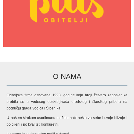
O NAMA
Obiteljska firma osnovana 1993. godine koja broji četvero zaposlenika
probila se u vodećeg opskrbljivača uredskog i škoslkog pribora na
području grada Vodica i Šibenika.
U našem širokom asortimanu možete naći nešto za sebe i svoje bližnje i
po cijeni i po kvaliteti konkuretni.
jer nama je zadovoljstvo raditi s Vama!