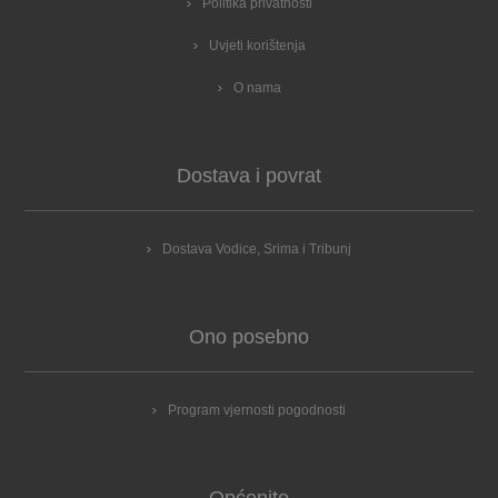
Politika privatnosti
Uvjeti korištenja
O nama
Dostava i povrat
Dostava Vodice, Srima i Tribunj
Ono posebno
Program vjernosti pogodnosti
Općenito