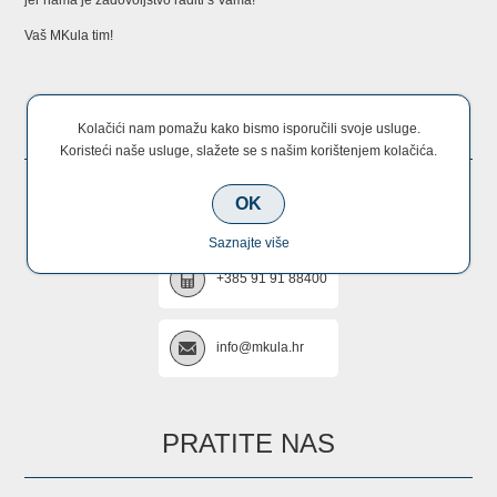
Vaš MKula tim!
KONTAKTIRAJTE NAS
Kolačići nam pomažu kako bismo isporučili svoje usluge.
Koristeći naše usluge, slažete se s našim korištenjem kolačića.
OK
+385 22 670 005
Saznajte više
+385 91 91 88400
info@mkula.hr
PRATITE NAS