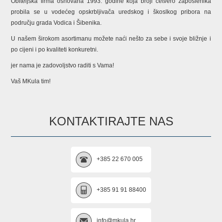
Obiteljska firma osnovana 1993. godine koja broji četvero zaposlenika
probila se u vodećeg opskrbljivača uredskog i škoslkog pribora na
području grada Vodica i Šibenika.
U našem širokom asortimanu možete naći nešto za sebe i svoje bližnje i
po cijeni i po kvaliteti konkuretni.
jer nama je zadovoljstvo raditi s Vama!
Vaš MKula tim!
KONTAKTIRAJTE NAS
+385 22 670 005
+385 91 91 88400
info@mkula.hr