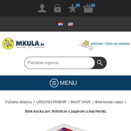
(0)
(0)
MENU
Početna stranica
/
UREDSKI PRIBOR
/
MUST HAVE
/
Blok kocka i stalci
/
Blok kocka pvc 9x9x9cm s papirom u boji Herlitz