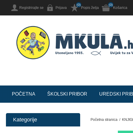
(0)
(0)
Registrirajte se
Prijava
Popis želja
Košarica
POČETNA
ŠKOLSKI PRIBOR
UREDSKI PRI
Kategorije
Početna stranica
/
KNJIG