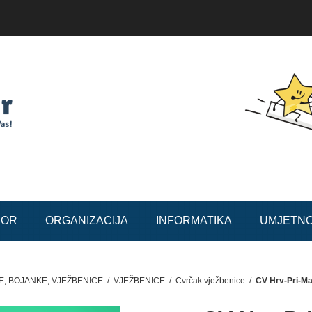
BOR
ORGANIZACIJA
INFORMATIKA
UMJETN
E, BOJANKE, VJEŽBENICE
/
VJEŽBENICE
/
Cvrčak vježbenice
/
CV Hrv-Pri-Ma