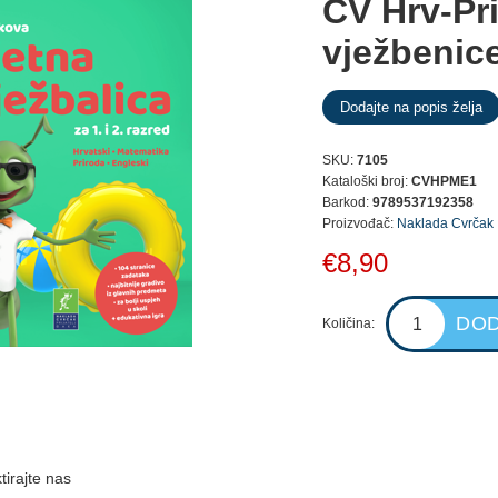
CV Hrv-Pr
vježbenice
SKU:
7105
Kataloški broj:
CVHPME1
Barkod:
9789537192358
Proizvođač:
Naklada Cvrčak
€8,90
Količina:
tirajte nas