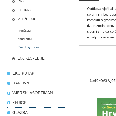
PRIČE
Cvrčkova vježbalic
KUHARICE
spremniji i bez zao
VJEŽBENICE
kontaktu s gradivom
dva razreda osnovn
Predškolci
sigurni smo da će Cv
učitelji iz naveden
Nauči crtati
Cvrčak vježbenice
ENCIKLOPEDIJE
EKO KUTAK
Cvrčkova vježb
DAROVNI
VJERSKI ASORTIMAN
KNJIGE
GLAZBA