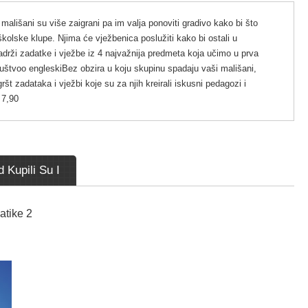
išani su više zaigrani pa im valja ponoviti gradivo kako bi što
školske klupe. Njima će vježbenica poslužiti kako bi ostali u
sadrži zadatke i vježbe iz 4 najvažnija predmeta koja učimo u prva
ruštvoo engleskiBez obzira u koju skupinu spadaju vaši mališani,
ršt zadataka i vježbi koje su za njih kreirali iskusni pedagozi i
 7,90
 Kupili Su I
atike 2