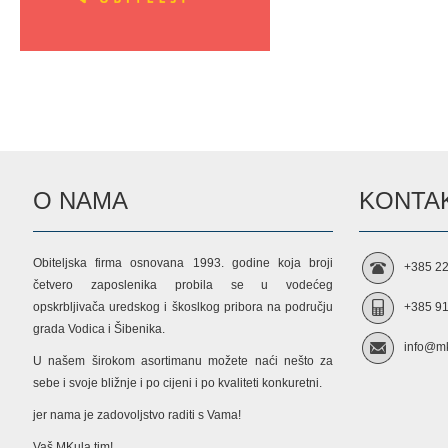
O NAMA
KONTAK
Obiteljska firma osnovana 1993. godine koja broji
+385 22
četvero zaposlenika probila se u vodećeg
opskrbljivača uredskog i škoslkog pribora na području
+385 91
grada Vodica i Šibenika.
info@mk
U našem širokom asortimanu možete naći nešto za
sebe i svoje bližnje i po cijeni i po kvaliteti konkuretni.
jer nama je zadovoljstvo raditi s Vama!
Vaš MKula tim!