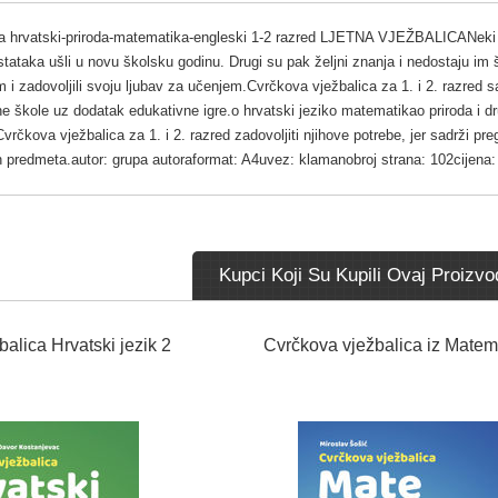
a hrvatski-priroda-matematika-engleski 1-2 razred LJETNA VJEŽBALICANeki mal
stataka ušli u novu školsku godinu. Drugi su pak željni znanja i nedostaju im 
 i zadovoljili svoju ljubav za učenjem.Cvrčkova vježbalica za 1. i 2. razred 
e škole uz dodatak edukativne igre.o hrvatski jeziko matematikao priroda i d
rčkova vježbalica za 1. i 2. razred zadovoljiti njihove potrebe, jer sadrži preg
ih predmeta.autor: grupa autoraformat: A4uvez: klamanobroj strana: 102cijena:
Kupci Koji Su Kupili Ovaj Proizvod
alica Hrvatski jezik 2
Cvrčkova vježbalica iz Matem