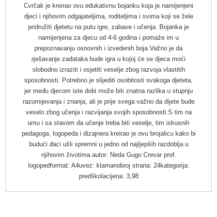
Cvrčak je kreirao ovu edukativnu bojanku koja je namijenjeni
djeci i njihovim odgajateljima, roditeljima i svima koji se žele
pridružiti djetetu na putu igre, zabave i učenja. Bojanka je
namijenjena za djecu od 4-6 godina i pomaže im u
prepoznavanju osnovnih i izvedenih boja.Važno je da
rješavanje zadataka bude igra u kojoj će se djeca moći
slobodno izraziti i osjetiti veselje zbog razvoja vlastitih
sposobnosti. Potrebno je slijediti osobitosti svakoga djeteta,
jer među djecom iste dobi može biti znatna razlika u stupnju
razumijevanja i znanja, ali je prije svega važno da dijete bude
veselo zbog učenja i razvijanja svojih sposobnosti.S tim na
umu i sa stavom da učenje treba biti veselje, tim iskusnih
pedagoga, logopeda i dizajnera kreirao je ovu brojalicu kako bi
budući đaci ušli spremni u jedno od najljepših razdoblja u
njihovim životima.autor: Neda Gugo Crevar prof.
logopedformat: A4uvez: klamanobroj strana: 24kategorija:
predškolacijena: 3,98