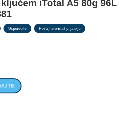
 ključem iTotal A5 80g 96L
881