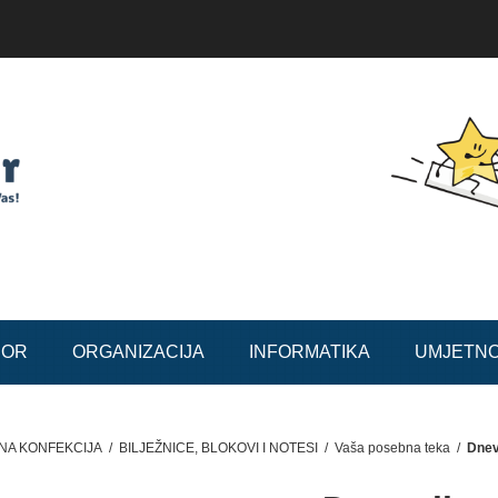
BOR
ORGANIZACIJA
INFORMATIKA
UMJETN
NA KONFEKCIJA
/
BILJEŽNICE, BLOKOVI I NOTESI
/
Vaša posebna teka
/
Dnev