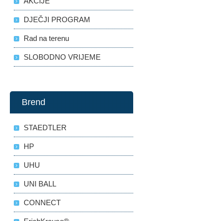
AKCIJE
DJEČJI PROGRAM
Rad na terenu
SLOBODNO VRIJEME
Brend
STAEDTLER
HP
UHU
UNI BALL
CONNECT