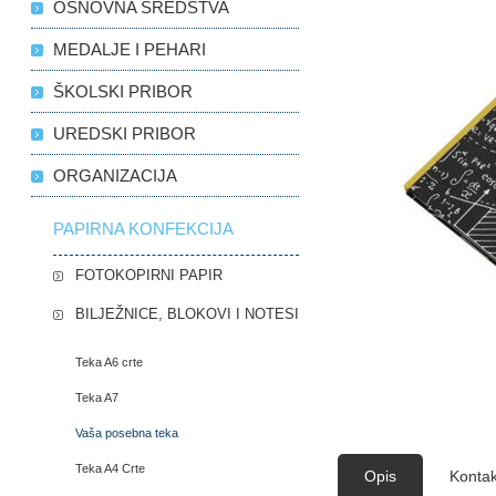
OSNOVNA SREDSTVA
MEDALJE I PEHARI
ŠKOLSKI PRIBOR
UREDSKI PRIBOR
ORGANIZACIJA
PAPIRNA KONFEKCIJA
FOTOKOPIRNI PAPIR
BILJEŽNICE, BLOKOVI I NOTESI
Teka A6 crte
Teka A7
Vaša posebna teka
Teka A4 Crte
Opis
Kontak