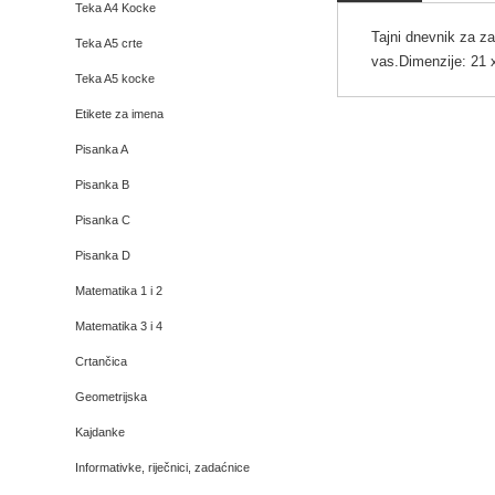
Teka A4 Kocke
Tajni dnevnik za zap
Teka A5 crte
vas.Dimenzije: 21 
Teka A5 kocke
Etikete za imena
Pisanka A
Pisanka B
Pisanka C
Pisanka D
Matematika 1 i 2
Matematika 3 i 4
Crtančica
Geometrijska
Kajdanke
Informativke, riječnici, zadaćnice