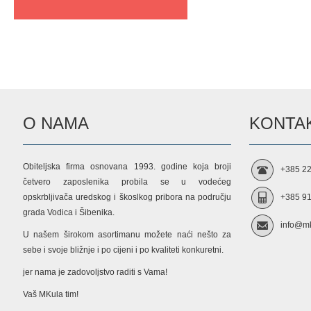
O NAMA
KONTAK
Obiteljska firma osnovana 1993. godine koja broji
+385 22
četvero zaposlenika probila se u vodećeg
opskrbljivača uredskog i škoslkog pribora na području
+385 91
grada Vodica i Šibenika.
info@mk
U našem širokom asortimanu možete naći nešto za
sebe i svoje bližnje i po cijeni i po kvaliteti konkuretni.
jer nama je zadovoljstvo raditi s Vama!
Vaš MKula tim!