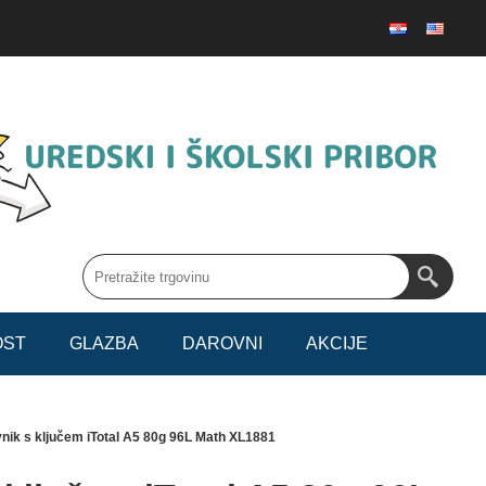
OST
GLAZBA
DAROVNI
AKCIJE
nik s ključem iTotal A5 80g 96L Math XL1881