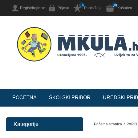
(0)
(0)
Registrirajte se
Prijava
Popis želja
Košarica
POČETNA
ŠKOLSKI PRIBOR
UREDSKI PRI
Kategorije
Početna stranica
/
PAPIR