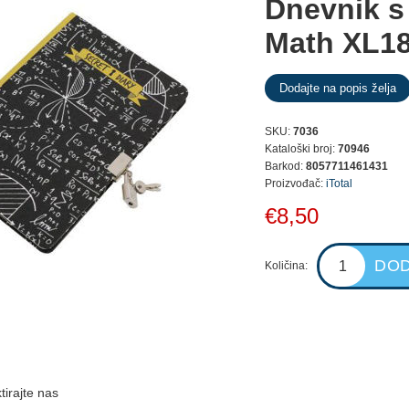
Dnevnik s
Math XL1
SKU:
7036
Kataloški broj:
70946
Barkod:
8057711461431
Proizvođač:
iTotal
€8,50
Količina:
tirajte nas