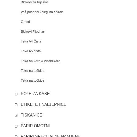
Blokovi za bilješke
Vaš posebni kolegi na spirale
Omoti
Blokovi Flipchart
Teka A4 Čista
Teka A5 čista
Teka A4 karo // visoki karo
Teke na točkice
Teka na točkice
ROLE ZA KASE
ETIKETE I NALJEPNICE
TISKANICE
PAPIR OMOTNI
PAPIRI SPECIJALNE NAMJENE