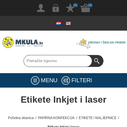
(0)
(0)
MENU
FILTERI
Etikete Inkjet i laser
Početna stranica
/
PAPIRNA KONFEKCIJA
/
ETIKETE I NALJEPNICE
/
Etikete Inkjet i laser