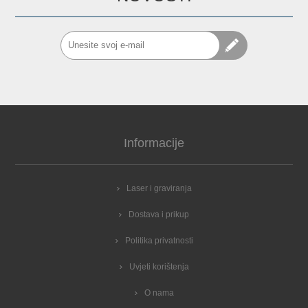
Informacije
Laser i graviranja
Dostava i prikup
Politika privatnosti
Uvjeti korištenja
O nama