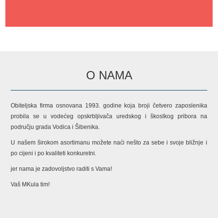
O NAMA
Obiteljska firma osnovana 1993. godine koja broji četvero zaposlenika
probila se u vodećeg opskrbljivača uredskog i škoslkog pribora na
području grada Vodica i Šibenika.
U našem širokom asortimanu možete naći nešto za sebe i svoje bližnje i
po cijeni i po kvaliteti konkuretni.
jer nama je zadovoljstvo raditi s Vama!
Vaš MKula tim!