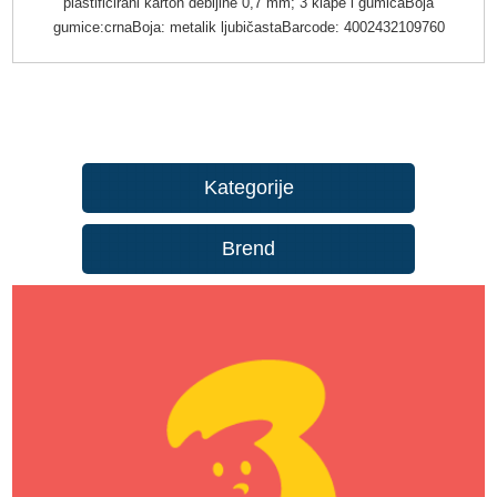
plastificirani karton debljine 0,7 mm; 3 klape i gumicaBoja
gumice:crnaBoja: metalik ljubičastaBarcode: 4002432109760
Kategorije
Brend