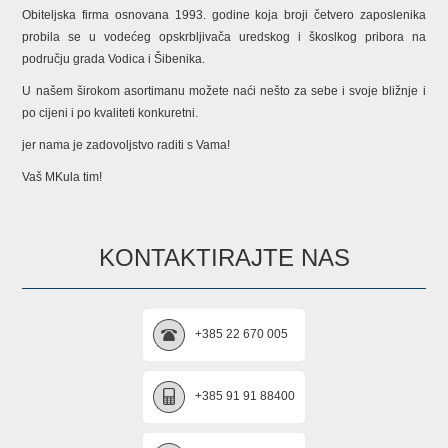
Obiteljska firma osnovana 1993. godine koja broji četvero zaposlenika
probila se u vodećeg opskrbljivača uredskog i škoslkog pribora na
području grada Vodica i Šibenika.
U našem širokom asortimanu možete naći nešto za sebe i svoje bližnje i
po cijeni i po kvaliteti konkuretni.
jer nama je zadovoljstvo raditi s Vama!
Vaš MKula tim!
KONTAKTIRAJTE NAS
+385 22 670 005
+385 91 91 88400