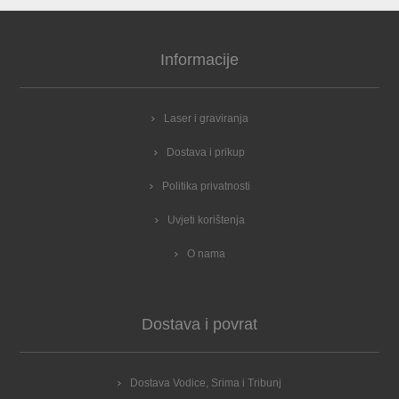
Informacije
Laser i graviranja
Dostava i prikup
Politika privatnosti
Uvjeti korištenja
O nama
Dostava i povrat
Dostava Vodice, Srima i Tribunj