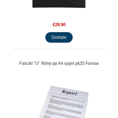
€28,90
Fascikl "U" 90my pp A4 sjajni pk25 Fornax