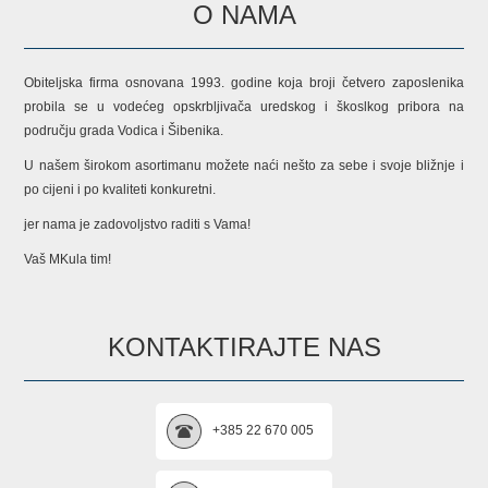
O NAMA
Obiteljska firma osnovana 1993. godine koja broji četvero zaposlenika
probila se u vodećeg opskrbljivača uredskog i škoslkog pribora na
području grada Vodica i Šibenika.
U našem širokom asortimanu možete naći nešto za sebe i svoje bližnje i
po cijeni i po kvaliteti konkuretni.
jer nama je zadovoljstvo raditi s Vama!
Vaš MKula tim!
KONTAKTIRAJTE NAS
+385 22 670 005