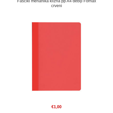
Fascikl mehanika klizna pp A4 deblji Fornax
crveni
€1,00