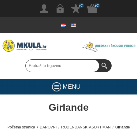
(0)
(0)
MENU
Girlande
Početna stranica
/
DAROVNI
/
ROĐENDANSKI ASORTIMAN
/
Girlande