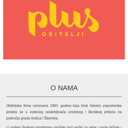
O NAMA
Obiteljska firma osnovana 1993. godine koja broji četvero zaposlenika
probila se u vodećeg opskrbljivača uredskog i škoslkog pribora na
području grada Vodica i Šibenika.
U našem širokom asortimanu možete naći nešto za sebe i svoje bližnje i