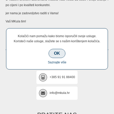
po cijeni i po kvaliteti konkuretni.
jer nama je zadovoljstvo raditi s Vama!
Vaš MKula tim!
Kolačići nam pomažu kako bismo isporučili svoje usluge.
KONTAKTIRAJTE NAS
Koristeći naše usluge, slažete se s našim korištenjem kolačića.
OK
+385 22 670 005
Saznajte više
+385 91 91 88400
info@mkula.hr