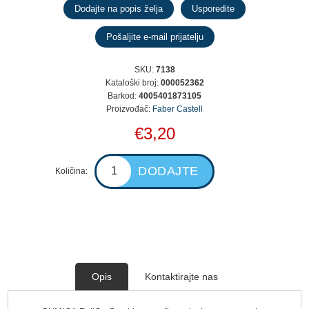
SKU:
7138
Kataloški broj:
000052362
Barkod:
4005401873105
Proizvođač:
Faber Castell
€3,20
Količina:
Opis
Kontaktirajte nas