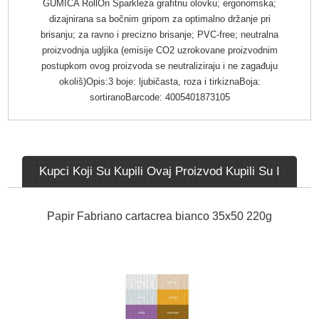
GUMICA RollOn Sparkleza grafitnu olovku; ergonomska;
dizajnirana sa bočnim gripom za optimalno držanje pri
brisanju; za ravno i precizno brisanje; PVC-free; neutralna
proizvodnja ugljika (emisije CO2 uzrokovane proizvodnim
postupkom ovog proizvoda se neutraliziraju i ne zagađuju
okoliš)Opis:3 boje: ljubičasta, roza i tirkiznaBoja:
sortiranoBarcode: 4005401873105
Kupci Koji Su Kupili Ovaj Proizvod Kupili Su I
Papir Fabriano cartacrea bianco 35x50 220g