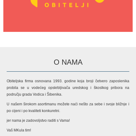
O NAMA
Obiteljska firma osnovana 1993. godine koja broji četvero zaposlenika
probila se u vodećeg opskrbljivača uredskog i škoslkog pribora na
području grada Vodica i Šibenika.
U našem širokom asortimanu možete naći nešto za sebe i svoje bližnje i
po cijeni i po kvaliteti konkuretni.
jer nama je zadovoljstvo raditi s Vama!
Vaš MKula tim!