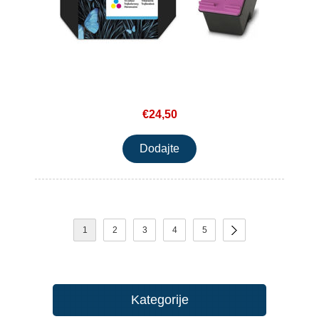
€24,50
1
2
3
4
5
Kategorije