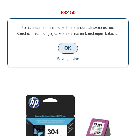
€32,50
Kolačići nam pomažu kako bismo isporučili svoje usluge.
Koristeći naše usluge, slažete se s našim korištenjem kolačića.
OK
HP 304 Color N9K05Ae
Saznajte više