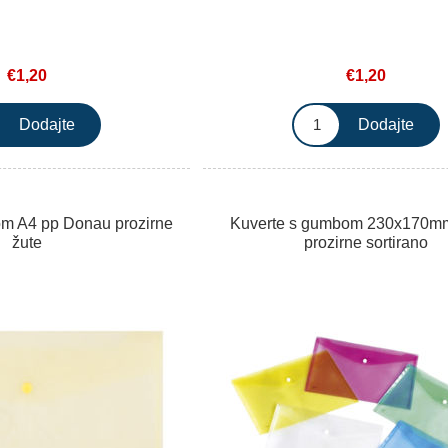
€1,20
€1,20
m A4 pp Donau prozirne
Kuverte s gumbom 230x170m
žute
prozirne sortirano