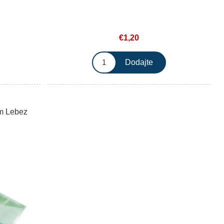
€1,20
m Lebez