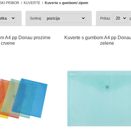
KI PRIBOR
/
KUVERTE
/
Kuverte s gumbom/ zipom
Sortiraj
Prikaz
p
m A4 pp Donau prozirne
Kuverte s gumbom A4 pp Donau
crvene
zelene