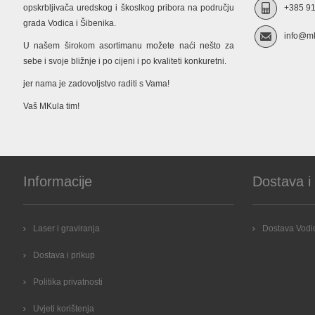
opskrbljivača uredskog i škoslkog pribora na području
+385 91
grada Vodica i Šibenika.
info@mk
U našem širokom asortimanu možete naći nešto za
sebe i svoje bližnje i po cijeni i po kvaliteti konkuretni.
jer nama je zadovoljstvo raditi s Vama!
Vaš MKula tim!
Informacije
Dostava i
Laser i graviranja
Dostava Vodic
Dostava i prikup
Politika privatnosti
Uvjeti korištenja