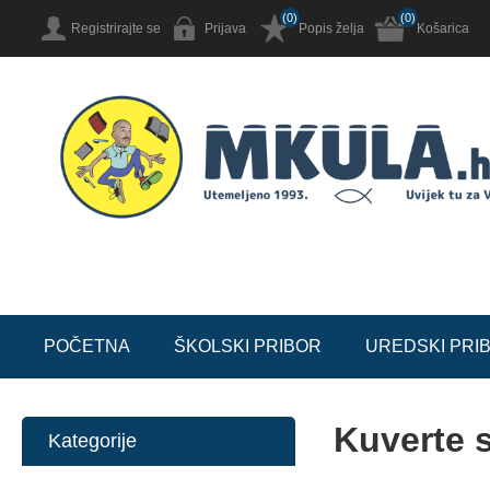
(0)
(0)
Registrirajte se
Prijava
Popis želja
Košarica
POČETNA
ŠKOLSKI PRIBOR
UREDSKI PRI
Kuverte 
Kategorije