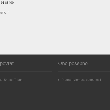
 91 88400
ula.hr
 povrat
Ono posebno
e, Srima i Tribunj
Program vjernosti pogodnosti