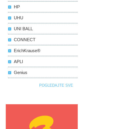
HP
UHU
UNI BALL
CONNECT
ErichKrause®
APLI
Genius
POGLEDAJTE SVE