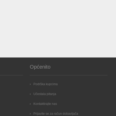
Općenito
Podrška kupcima
Učestala pitanja
Kontaktirajte nas
Prijavite se za račun dobavljača