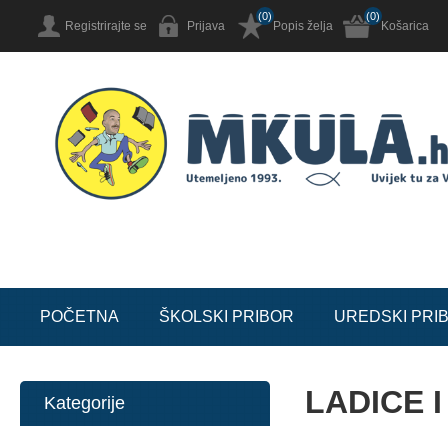
(0)
(0)
Registrirajte se
Prijava
Popis želja
Košarica
POČETNA
ŠKOLSKI PRIBOR
UREDSKI PRI
LADICE 
Kategorije