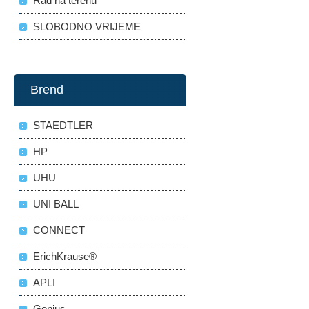
Rad na terenu
SLOBODNO VRIJEME
Brend
STAEDTLER
HP
UHU
UNI BALL
CONNECT
ErichKrause®
APLI
Genius