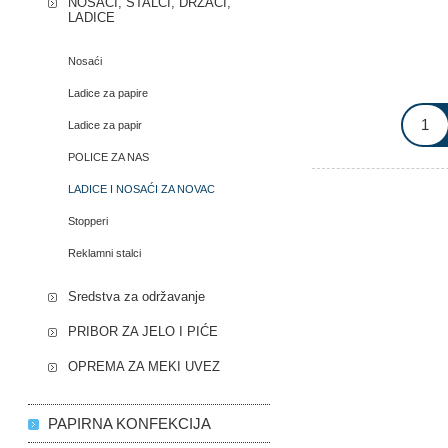
NOSAČI, STALCI, DRŽAĆI,
LADICE
Nosaći
Ladice za papire
Ladice za papir
POLICE ZA NAS
LADICE I NOSAĆI ZA NOVAC
Stopperi
Reklamni stalci
Sredstva za održavanje
PRIBOR ZA JELO I PIĆE
OPREMA ZA MEKI UVEZ
PAPIRNA KONFEKCIJA