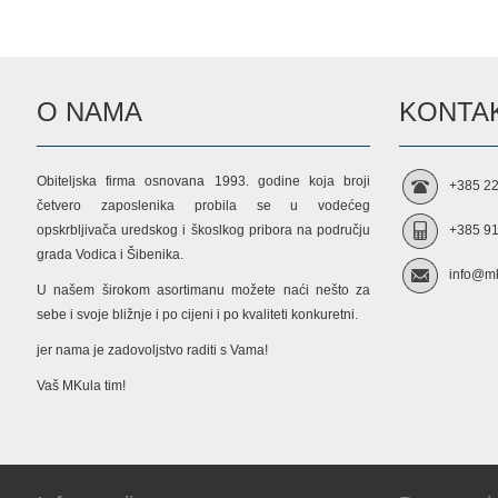
O NAMA
KONTAK
Obiteljska firma osnovana 1993. godine koja broji
+385 22
četvero zaposlenika probila se u vodećeg
opskrbljivača uredskog i škoslkog pribora na području
+385 91
grada Vodica i Šibenika.
info@mk
U našem širokom asortimanu možete naći nešto za
sebe i svoje bližnje i po cijeni i po kvaliteti konkuretni.
jer nama je zadovoljstvo raditi s Vama!
Vaš MKula tim!