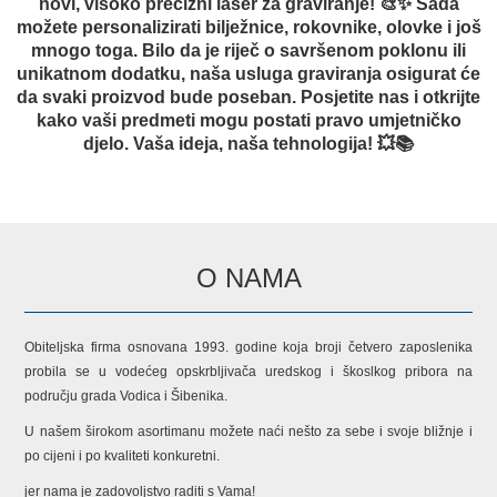
novi, visoko precizni laser za graviranje! 🎨✨ Sada
možete personalizirati bilježnice, rokovnike, olovke i još
mnogo toga. Bilo da je riječ o savršenom poklonu ili
unikatnom dodatku, naša usluga graviranja osigurat će
da svaki proizvod bude poseban. Posjetite nas i otkrijte
kako vaši predmeti mogu postati pravo umjetničko
djelo. Vaša ideja, naša tehnologija! 💥📚
O NAMA
Obiteljska firma osnovana 1993. godine koja broji četvero zaposlenika
probila se u vodećeg opskrbljivača uredskog i škoslkog pribora na
području grada Vodica i Šibenika.
U našem širokom asortimanu možete naći nešto za sebe i svoje bližnje i
po cijeni i po kvaliteti konkuretni.
jer nama je zadovoljstvo raditi s Vama!