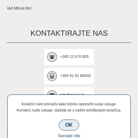
Vaš MKula tim!
KONTAKTIRAJTE NAS
+385 22 670 005
+385 91 91 88400
info@mkula.hr
Kolačići nam pomažu kako bismo isporučili svoje usluge.
Koristeći naše usluge, slažete se s našim korištenjem kolačića.
PRATITE NAS
OK
Saznajte više