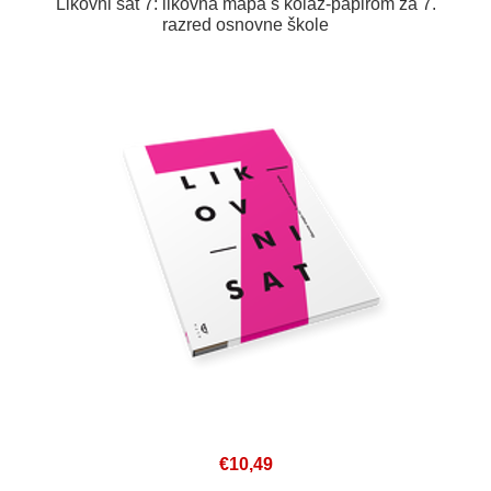
Likovni sat 7: likovna mapa s kolaž-papirom za 7.
razred osnovne škole
€10,49