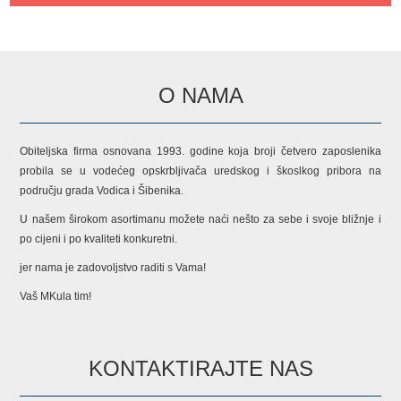
O NAMA
Obiteljska firma osnovana 1993. godine koja broji četvero zaposlenika
probila se u vodećeg opskrbljivača uredskog i škoslkog pribora na
području grada Vodica i Šibenika.
U našem širokom asortimanu možete naći nešto za sebe i svoje bližnje i
po cijeni i po kvaliteti konkuretni.
jer nama je zadovoljstvo raditi s Vama!
Vaš MKula tim!
KONTAKTIRAJTE NAS