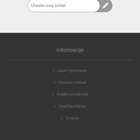
Informacije
Laser i graviranja
Dostava i prikup
Politika privatnosti
Uvjeti korištenja
O nama