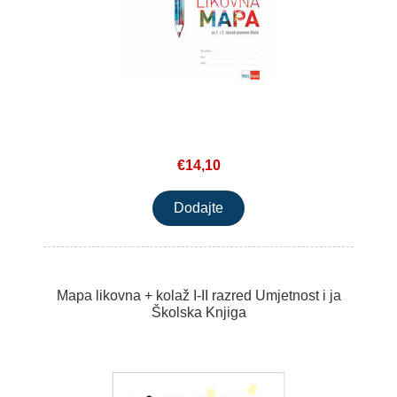
€14,10
Mapa likovna + kolaž I-II razred Umjetnost i ja
Školska Knjiga