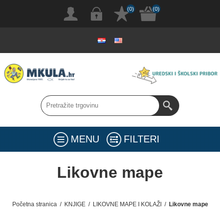
(0)
(0)
MENU
FILTERI
Likovne mape
Početna stranica
/
KNJIGE
/
LIKOVNE MAPE I KOLAŽI
/
Likovne mape