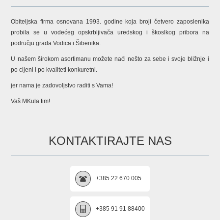
Obiteljska firma osnovana 1993. godine koja broji četvero zaposlenika
probila se u vodećeg opskrbljivača uredskog i škoslkog pribora na
području grada Vodica i Šibenika.
U našem širokom asortimanu možete naći nešto za sebe i svoje bližnje i
po cijeni i po kvaliteti konkuretni.
jer nama je zadovoljstvo raditi s Vama!
Vaš MKula tim!
KONTAKTIRAJTE NAS
+385 22 670 005
+385 91 91 88400