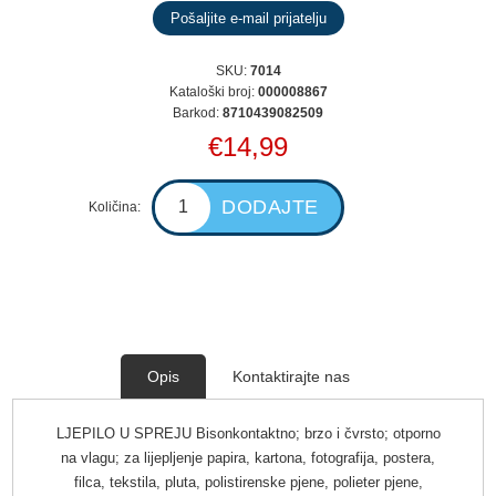
SKU:
7014
Kataloški broj:
000008867
Barkod:
8710439082509
€14,99
Količina:
Opis
Kontaktirajte nas
LJEPILO U SPREJU Bisonkontaktno; brzo i čvrsto; otporno
na vlagu; za lijepljenje papira, kartona, fotografija, postera,
filca, tekstila, pluta, polistirenske pjene, polieter pjene,