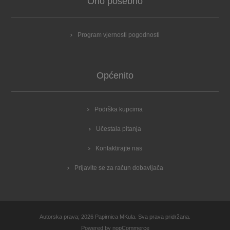
Ono posebno
Program vjernosti pogodnosti
Općenito
Podrška kupcima
Učestala pitanja
Kontaktirajte nas
Prijavite se za račun dobavljača
Autorska prava; 2026 Papirnica MKula. Sva prava pridržana.
Powered by
nopCommerce