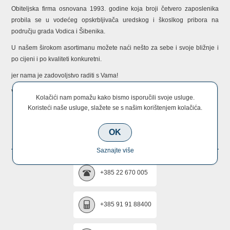
Obiteljska firma osnovana 1993. godine koja broji četvero zaposlenika
probila se u vodećeg opskrbljivača uredskog i škoslkog pribora na
području grada Vodica i Šibenika.
U našem širokom asortimanu možete naći nešto za sebe i svoje bližnje i
po cijeni i po kvaliteti konkuretni.
jer nama je zadovoljstvo raditi s Vama!
Vaš MKula tim!
Kolačići nam pomažu kako bismo isporučili svoje usluge.
Koristeći naše usluge, slažete se s našim korištenjem kolačića.
KONTAKTIRAJTE NAS
OK
Saznajte više
+385 22 670 005
+385 91 91 88400