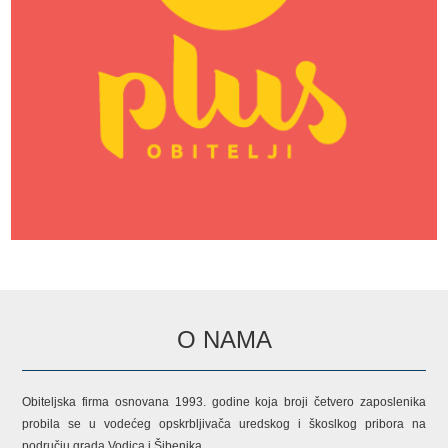
O NAMA
Obiteljska firma osnovana 1993. godine koja broji četvero zaposlenika
probila se u vodećeg opskrbljivača uredskog i škoslkog pribora na
području grada Vodica i Šibenika.