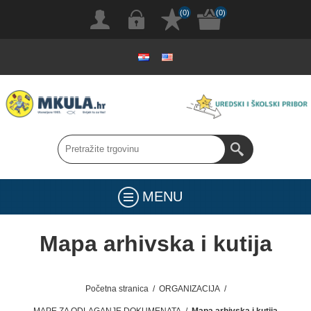
(0)
(0)
MENU
Mapa arhivska i kutija
Početna stranica
/
ORGANIZACIJA
/
MAPE ZA ODLAGANJE DOKUMENATA
/
Mapa arhivska i kutija