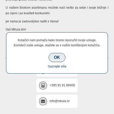
U našem širokom asortimanu možete naći nešto za sebe i svoje bližnje i
po cijeni i po kvaliteti konkuretni.
jer nama je zadovoljstvo raditi s Vama!
Vaš MKula tim!
Kolačići nam pomažu kako bismo isporučili svoje usluge.
Koristeći naše usluge, slažete se s našim korištenjem kolačića.
KONTAKTIRAJTE NAS
OK
Saznajte više
+385 22 670 005
+385 91 91 88400
info@mkula.hr