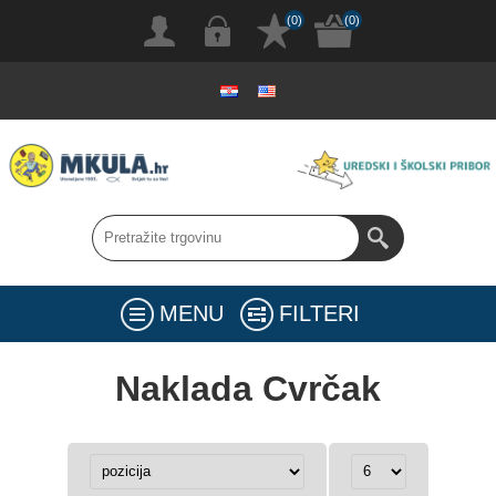
(0)
(0)
MENU
FILTERI
Naklada Cvrčak