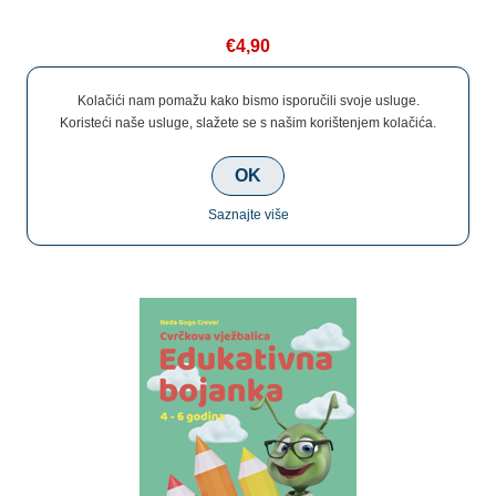
€4,90
Kolačići nam pomažu kako bismo isporučili svoje usluge.
Koristeći naše usluge, slažete se s našim korištenjem kolačića.
OK
Cvrčkova Edukativna Bojanka
Saznajte više