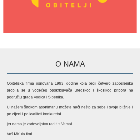
O NAMA
Obiteljska firma osnovana 1993. godine koja broji četvero zaposlenika
probila se u vodećeg opskrbljivača uredskog i škoslkog pribora na
području grada Vodica i Šibenika.
U našem širokom asortimanu možete naći nešto za sebe i svoje bližnje i
po cijeni i po kvaliteti konkuretni.
jer nama je zadovoljstvo raditi s Vama!
Vaš MKula tim!