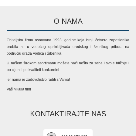
O NAMA
Obiteljska firma osnovana 1993. godine koja broji četvero zaposlenika
probila se u vodećeg opskrbljivača uredskog i škoslkog pribora na
području grada Vodica i Šibenika.
U našem širokom asortimanu možete naći nešto za sebe i svoje bližnje i
po cijeni i po kvaliteti konkuretni.
jer nama je zadovoljstvo raditi s Vama!
Vaš MKula tim!
KONTAKTIRAJTE NAS