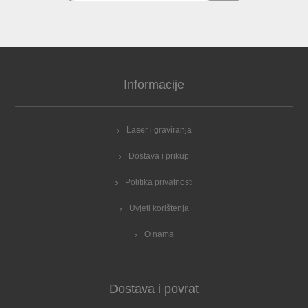
Informacije
Laser i graviranja
Dostava i prikup
Politika privatnosti
Uvjeti korištenja
O nama
Dostava i povrat