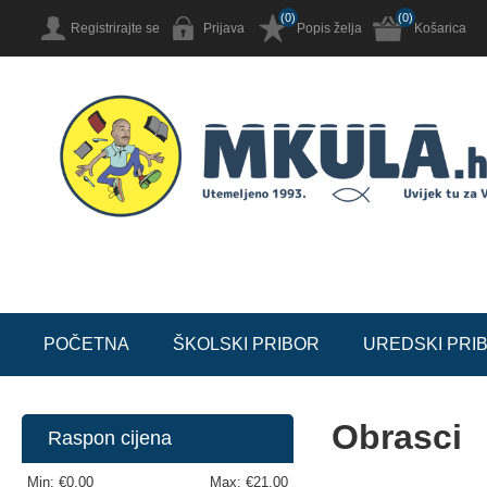
(0)
(0)
Registrirajte se
Prijava
Popis želja
Košarica
POČETNA
ŠKOLSKI PRIBOR
UREDSKI PRI
Obrasci
Raspon cijena
Min:
€0,00
Max:
€21,00