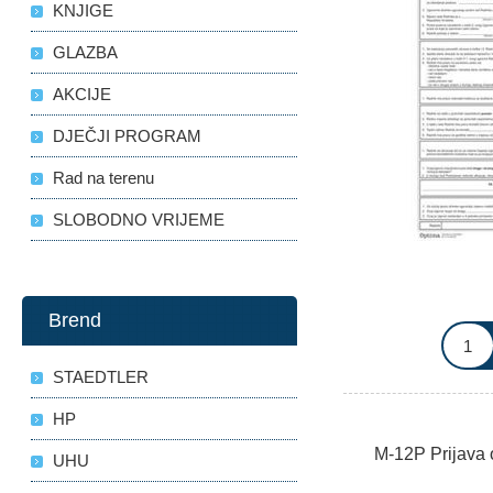
KNJIGE
GLAZBA
AKCIJE
DJEČJI PROGRAM
Rad na terenu
SLOBODNO VRIJEME
Brend
STAEDTLER
HP
M-12P Prijava 
UHU