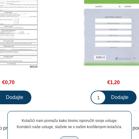
€0,70
€1,20
Kolačići nam pomažu kako bismo isporučili svoje usluge.
Koristeći naše usluge, slažete se s našim korištenjem kolačića.
o prestanku poslovanja
M-13 P Prijava o promjeni p