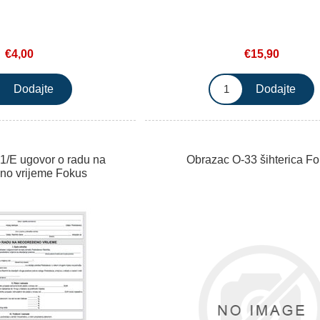
€4,00
€15,90
1/E ugovor o radu na
Obrazac O-33 šihterica F
no vrijeme Fokus