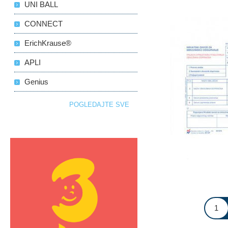
UNI BALL
CONNECT
ErichKrause®
APLI
Genius
POGLEDAJTE SVE