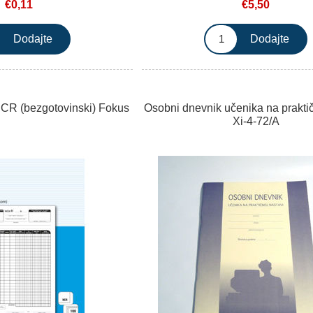
€0,11
€5,50
CR (bezgotovinski) Fokus
Osobni dnevnik učenika na praktič
Xi-4-72/A