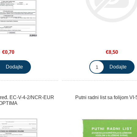
€0,70
€8,50
dređ. EC-V-4-2/NCR-EUR
Putni radni list sa folijom VI
OPTIMA