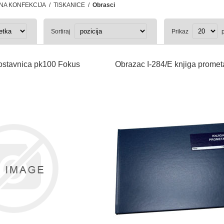
NA KONFEKCIJA
/
TISKANICE
/
Obrasci
Sortiraj
Prikaz
p
ostavnica pk100 Fokus
Obrazac I-284/E knjiga prome