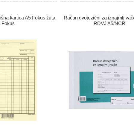
išna kartica A5 Fokus žuta
Račun dvojezični za iznajmljivač
Fokus
RDVJ A5/NCR