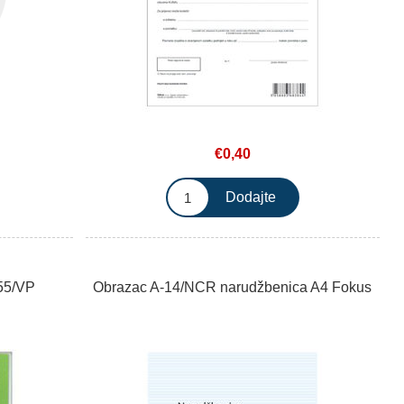
€0,40
-55/VP
Obrazac A-14/NCR narudžbenica A4 Fokus