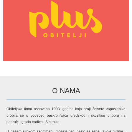
O NAMA
Obiteljska firma osnovana 1993. godine koja broji četvero zaposlenika
probila se u vodećeg opskrbljivača uredskog i škoslkog pribora na
području grada Vodica i Šibenika.
U našem širokom asortimanu možete naći nešto za sebe i svoje bližnje i