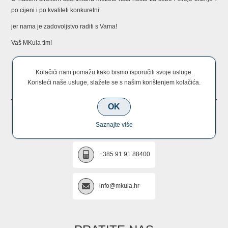
po cijeni i po kvaliteti konkuretni.
jer nama je zadovoljstvo raditi s Vama!
Vaš MKula tim!
Kolačići nam pomažu kako bismo isporučili svoje usluge.
KONTAKTIRAJTE NAS
Koristeći naše usluge, slažete se s našim korištenjem kolačića.
OK
+385 22 670 005
Saznajte više
+385 91 91 88400
info@mkula.hr