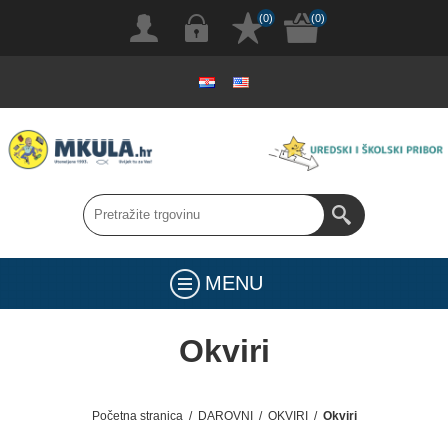
(0)
(0)
MENU
Okviri
Početna stranica
/
DAROVNI
/
OKVIRI
/
Okviri