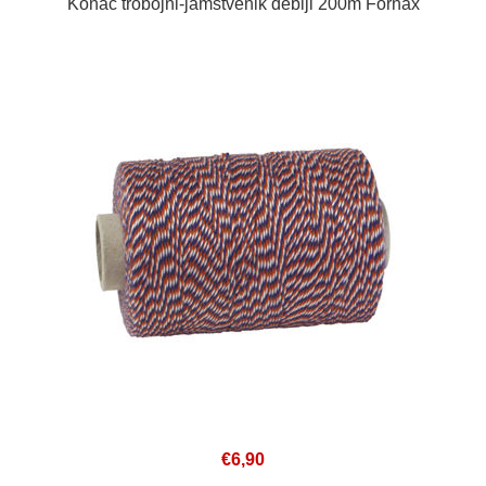
Konac trobojni-jamstvenik deblji 200m Fornax
€6,90