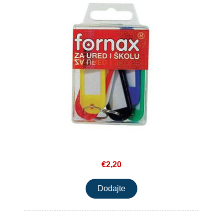
€2,20