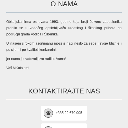
O NAMA
Obiteljska firma osnovana 1993. godine koja broji četvero zaposlenika
probila se u vodećeg opskrbljivača uredskog i škoslkog pribora na
području grada Vodica i Šibenika.
U našem širokom asortimanu možete naći nešto za sebe i svoje bližnje i
po cijeni i po kvaliteti konkuretni.
jer nama je zadovoljstvo raditi s Vama!
Vaš MKula tim!
KONTAKTIRAJTE NAS
+385 22 670 005