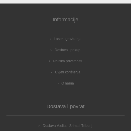
Informacije
Laser i graviranja
Dostava i prikup
Politika privatnosti
Uvjeti korištenja
O nama
Dostava i povrat
Dostava Vodice, Srima i Tribunj