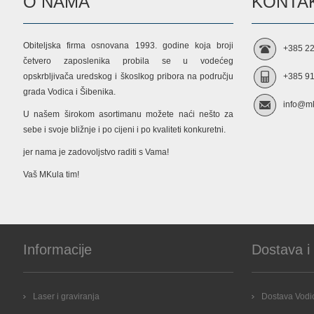
O NAMA
KONTAK
Obiteljska firma osnovana 1993. godine koja broji
+385 22
četvero zaposlenika probila se u vodećeg
opskrbljivača uredskog i škoslkog pribora na području
+385 91
grada Vodica i Šibenika.
info@mk
U našem širokom asortimanu možete naći nešto za
sebe i svoje bližnje i po cijeni i po kvaliteti konkuretni.
jer nama je zadovoljstvo raditi s Vama!
Vaš MKula tim!
Informacije
Dostava i
Laser i graviranja
Dostava Vodic