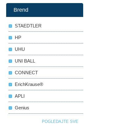
Brend
STAEDTLER
HP
UHU
UNI BALL
CONNECT
ErichKrause®
APLI
Genius
POGLEDAJTE SVE