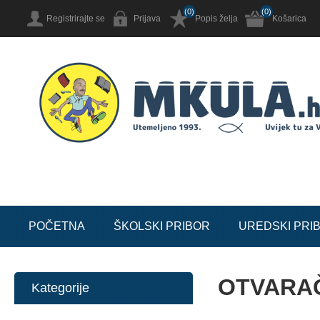
(0)
(0)
Registrirajte se
Prijava
Popis želja
Košarica
POČETNA
ŠKOLSKI PRIBOR
UREDSKI PRI
OTVARA
Kategorije