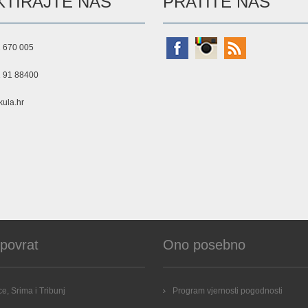
TIRAJTE NAS
PRATITE NAS
 670 005
 91 88400
ula.hr
 povrat
Ono posebno
e, Srima i Tribunj
Program vjernosti pogodnosti