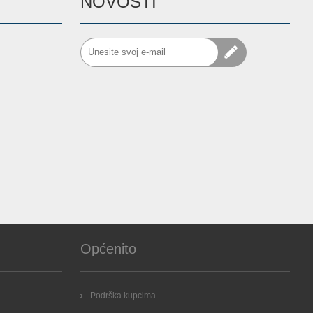
NOVOSTI
Općenito
Podrška kupcima