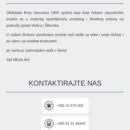
Obiteljska firma osnovana 1993. godine koja broji četvero zaposlenika
probila se u vodećeg opskrbljivača uredskog i škoslkog pribora na
području grada Vodica i Šibenika.
U našem širokom asortimanu možete naći nešto za sebe i svoje bližnje i
po cijeni i po kvaliteti konkuretni.
jer nama je zadovoljstvo raditi s Vama!
Vaš MKula tim!
KONTAKTIRAJTE NAS
+385 22 670 005
+385 91 91 88400