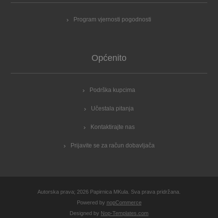
Program vjernosti pogodnosti
Općenito
Podrška kupcima
Učestala pitanja
Kontaktirajte nas
Prijavite se za račun dobavljača
Autorska prava; 2026 Papirnica MKula. Sva prava pridržana.
Powered by
nopCommerce
Designed by
Nop-Templates.com