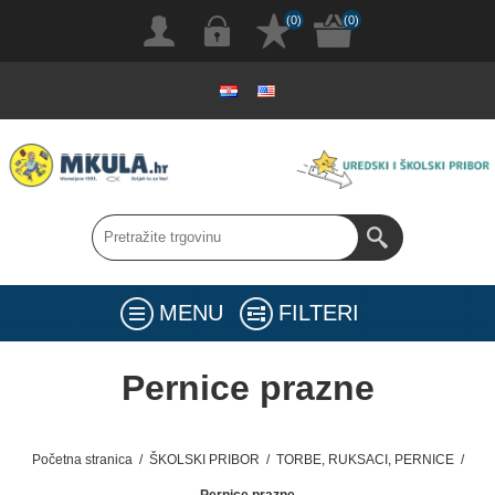
(0)
(0)
MENU
FILTERI
Pernice prazne
Početna stranica
/
ŠKOLSKI PRIBOR
/
TORBE, RUKSACI, PERNICE
/
Pernice prazne