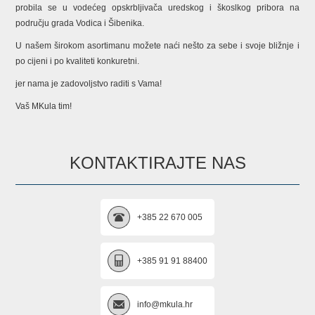
probila se u vodećeg opskrbljivača uredskog i škoslkog pribora na
području grada Vodica i Šibenika.
U našem širokom asortimanu možete naći nešto za sebe i svoje bližnje i
po cijeni i po kvaliteti konkuretni.
jer nama je zadovoljstvo raditi s Vama!
Vaš MKula tim!
KONTAKTIRAJTE NAS
+385 22 670 005
+385 91 91 88400
info@mkula.hr