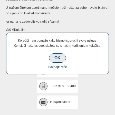
U našem širokom asortimanu možete naći nešto za sebe i svoje bližnje i
po cijeni i po kvaliteti konkuretni.
jer nama je zadovoljstvo raditi s Vama!
Vaš MKula tim!
Kolačići nam pomažu kako bismo isporučili svoje usluge.
Koristeći naše usluge, slažete se s našim korištenjem kolačića.
KONTAKTIRAJTE NAS
OK
Saznajte više
+385 22 670 005
+385 91 91 88400
info@mkula.hr