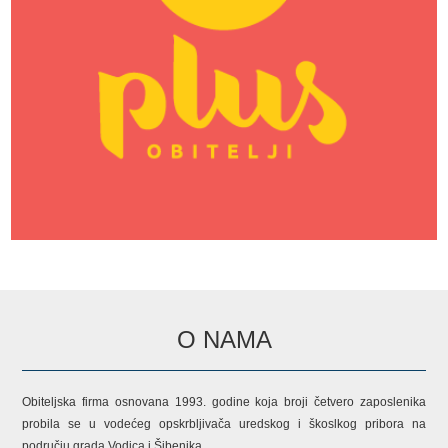
O NAMA
Obiteljska firma osnovana 1993. godine koja broji četvero zaposlenika
probila se u vodećeg opskrbljivača uredskog i škoslkog pribora na
području grada Vodica i Šibenika.