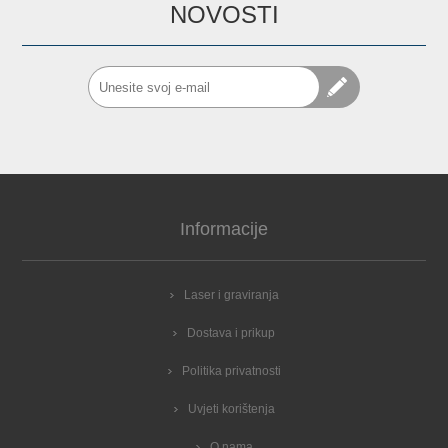
NOVOSTI
Informacije
Laser i graviranja
Dostava i prikup
Politika privatnosti
Uvjeti korištenja
O nama