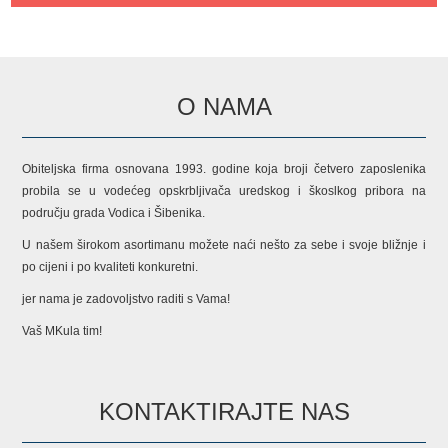
O NAMA
Obiteljska firma osnovana 1993. godine koja broji četvero zaposlenika
probila se u vodećeg opskrbljivača uredskog i škoslkog pribora na
području grada Vodica i Šibenika.
U našem širokom asortimanu možete naći nešto za sebe i svoje bližnje i
po cijeni i po kvaliteti konkuretni.
jer nama je zadovoljstvo raditi s Vama!
Vaš MKula tim!
KONTAKTIRAJTE NAS