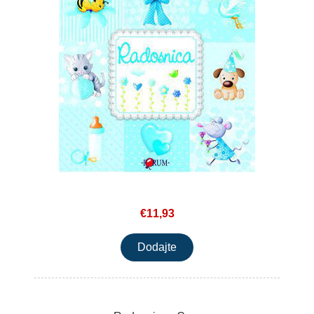
€11,93