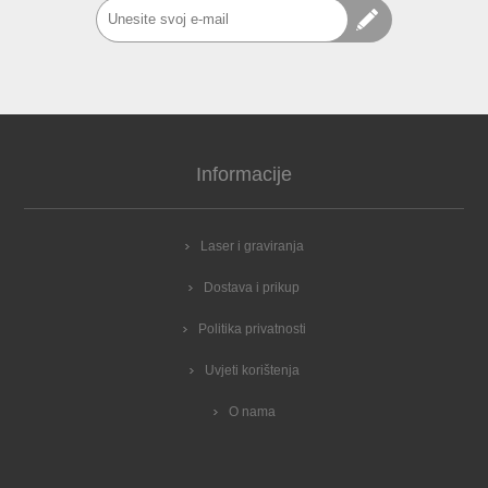
Informacije
Laser i graviranja
Dostava i prikup
Politika privatnosti
Uvjeti korištenja
O nama