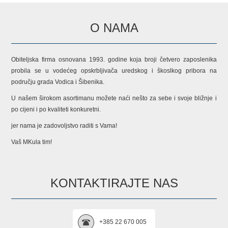
O NAMA
Obiteljska firma osnovana 1993. godine koja broji četvero zaposlenika
probila se u vodećeg opskrbljivača uredskog i škoslkog pribora na
području grada Vodica i Šibenika.
U našem širokom asortimanu možete naći nešto za sebe i svoje bližnje i
po cijeni i po kvaliteti konkuretni.
jer nama je zadovoljstvo raditi s Vama!
Vaš MKula tim!
KONTAKTIRAJTE NAS
+385 22 670 005