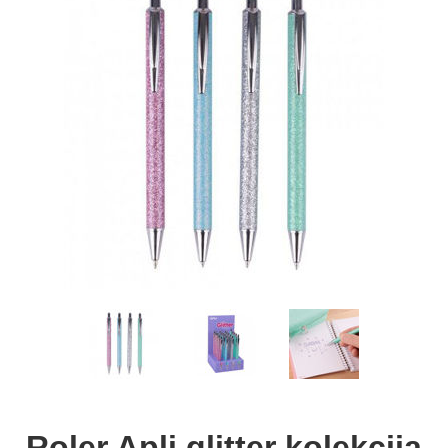
Roler Apli glitter kolekcija