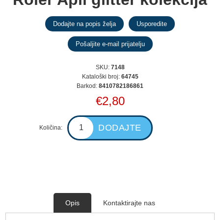
SKU:
7148
Kataloški broj:
64745
Barkod:
8410782186861
€2,80
Količina:
Opis
Kontaktirajte nas