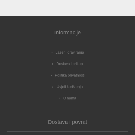
Informacije
Laser i graviranja
Dostava i prikup
Politika privatnosti
Uvjeti korištenja
O nama
Dostava i povrat