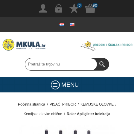
(0)
(0)
MENU
Početna stranica
/
PISAĆI PRIBOR
/
KEMIJSKE OLOVKE
/
Kemijske olovke obične
/
Roler Apli glitter kolekcija