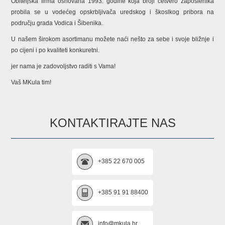
Obiteljska firma osnovana 1993. godine koja broji četvero zaposlenika
probila se u vodećeg opskrbljivača uredskog i škoslkog pribora na
području grada Vodica i Šibenika.
U našem širokom asortimanu možete naći nešto za sebe i svoje bližnje i
po cijeni i po kvaliteti konkuretni.
jer nama je zadovoljstvo raditi s Vama!
Vaš MKula tim!
KONTAKTIRAJTE NAS
+385 22 670 005
+385 91 91 88400
info@mkula.hr