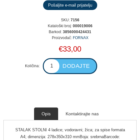
SKU:
7156
Kataloški broj:
000019006
Barkod:
3856000424431
Proizvođač:
FORNAX
€33,00
Količina:
Opis
Kontaktirajte nas
STALAK STOLNI 4 ladice; vodoravni; žica; za spise formata
A4; dimenzija: 278x350x310 mmBoja: srebrnaBarcode: