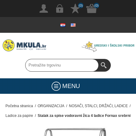
(0)
(0)
MENU
Početna stranica
/
ORGANIZACIJA
/
NOSAČI, STALCI, DRŽAĆI, LADICE
/
Ladice za papire
/
Stalak za spise vodoravni žica 4 ladice Fornax srebrni