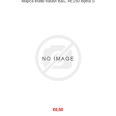
Majica kratki rukavi B&C #E150 bijela S
€6,50