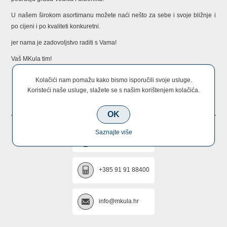
U našem širokom asortimanu možete naći nešto za sebe i svoje bližnje i
po cijeni i po kvaliteti konkuretni.
jer nama je zadovoljstvo raditi s Vama!
Vaš MKula tim!
Kolačići nam pomažu kako bismo isporučili svoje usluge.
Koristeći naše usluge, slažete se s našim korištenjem kolačića.
KONTAKTIRAJTE NAS
OK
Saznajte više
+385 22 670 005
+385 91 91 88400
info@mkula.hr