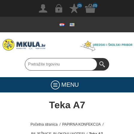
(0)
(0)
MENU
Teka A7
Početna stranica
/
PAPIRNA KONFEKCIJA
/
BILJEŽNICE, BLOKOVI I NOTESI
/
Teka A7