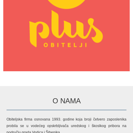
O NAMA
Obiteljska firma osnovana 1993. godine koja broji četvero zaposlenika
probila se u vodećeg opskrbljivača uredskog i škoslkog pribora na
području grada Vodica i Šibenika.