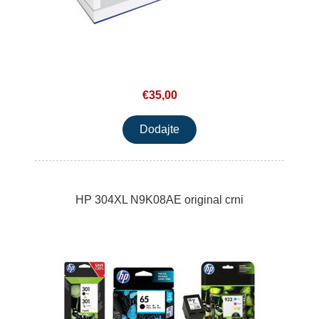
€35,00
HP 304XL N9K08AE original crni