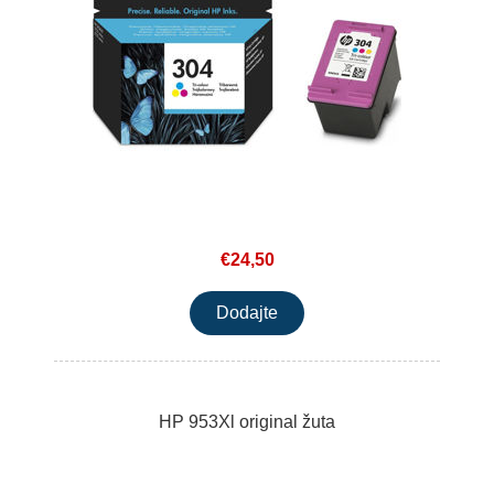
€24,50
HP 953Xl original žuta