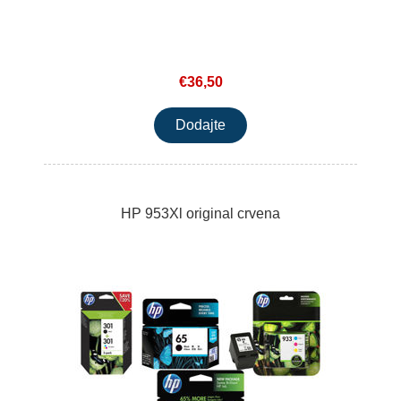
€36,50
HP 953Xl original crvena