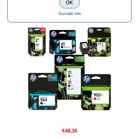
HP 304XL N9K07AE original kolor
OK
Saznajte više
€46,30