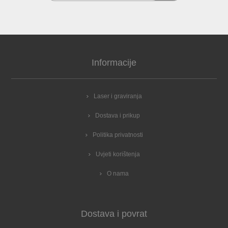
Informacije
Laser i graviranja
Dostava i prikup
Politika privatnosti
Uvjeti korištenja
O nama
Dostava i povrat