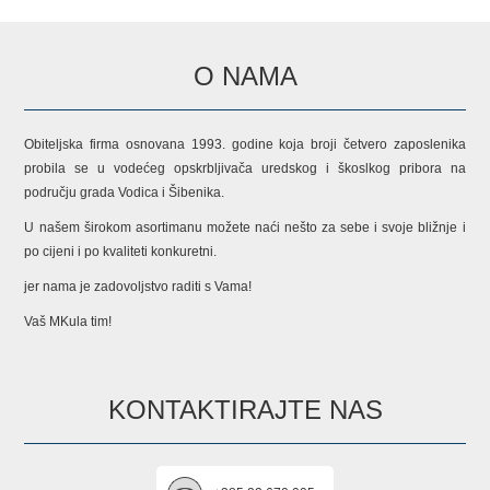
O NAMA
Obiteljska firma osnovana 1993. godine koja broji četvero zaposlenika
probila se u vodećeg opskrbljivača uredskog i škoslkog pribora na
području grada Vodica i Šibenika.
U našem širokom asortimanu možete naći nešto za sebe i svoje bližnje i
po cijeni i po kvaliteti konkuretni.
jer nama je zadovoljstvo raditi s Vama!
Vaš MKula tim!
KONTAKTIRAJTE NAS