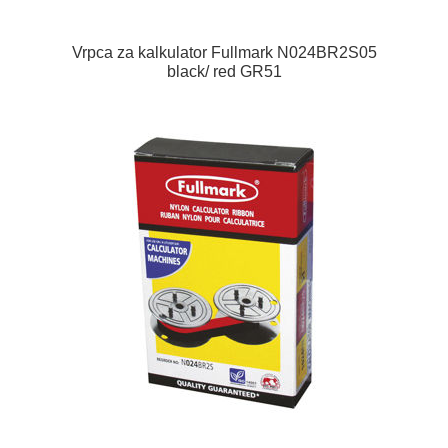
Vrpca za kalkulator Fullmark N024BR2S05
black/ red GR51