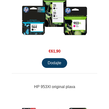
€61,90
HP 953Xl original plava