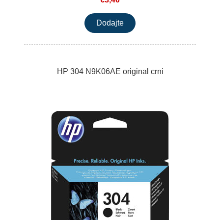
HP 304 N9K06AE original crni